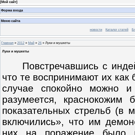
[
Мой сайт
]
Форма входа
Меню сайта
новости
Каталог статей
Б
Главная
»
2012
»
Май
»
26
» Луки и мушкеты
Луки и мушкеты
Повстречавшись с индейца
что те воспринимают их как
случае спокойно можно и 
разумеется, краснокожим
показательных стрельб (в 
включились», что им демон
них на поражение было п