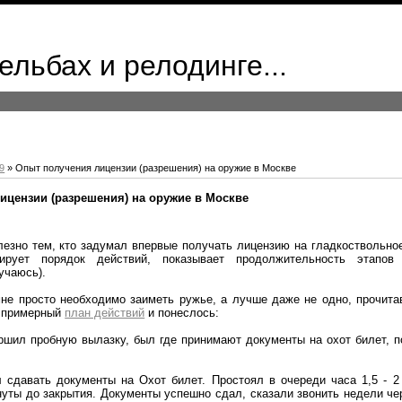
ельбах и релодинге...
9
» Опыт получения лицензии (разрешения) на оружие в Москве
ицензии (разрешения) на оружие в Москве
лезно тем, кто задумал впервые получать лицензию на гладкоствольно
ирует порядок действий, показывает продолжительность этапов 
учаюсь).
мне просто необходимо заиметь ружье, а лучше даже не одно, прочит
я примерный
план действий
и понеслось:
ршил пробную вылазку, был где принимают документы на охот билет, 
сдавать документы на Охот билет. Простоял в очереди часа 1,5 - 2
нуты до закрытия. Документы успешно сдал, сказали звонить недели чер