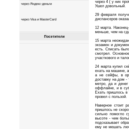
через 4 ( у них пр
через Яндекс-деньги
Ушел довольный.
29 февраля получи
диспансеров оказа
через Visa и MasterCard
12 марта. Наконец
меньше, чем на сд
Посетители
15 марта неожидан
экзамен и докумен
есть. Списать был
смотрел. Основное
участкового и тал
24 марта купил се
ехать на машине, а
а не сейфы, в ор
доставку на дом - 
метро, да и денег
оффлайне, и в суб
Ехать пришлось в 
провел с пользой.
Наверное стоит р
пришлось не скоро
сильно помогло с
высоте - чем боль
подсказывает обра
ему не мешать люб