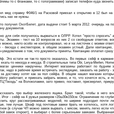
облемы то с бланками, то с голограммами) записал телефон куда звонить
л мед справку Ф046/1 на Расковой приехал к открытию в 12 был на 
лись нах не нужны.
-то получил ОхотБилет, дата выдачи стоит 5 марта 2012. очередь на п
ачу документов.
но для себя получилось вырваться в ОЛРР. Хотел "просто спросить" 
ты. Экзамен - тест на 10 вопросов из них 2 со свободным ответом, в
о можно, никто особо не контролировал, но и на листочек с моими ответ
 - беседа с инспектором, в общем экзамен устный. Дали квитанцию,
он-уведомление о том, что документы приняты. Квитанцию оплатил сразу 
йф. Это кстати не так-то просто оказалось. Во первых сейф в кармане
 ехать-то некогда и некуда. В строительных типа Obi, Lerya-Merlen, Home
магах ценники накручены. Интернет магазины работают по будням з
так, надо в рабочее время встречать экспедицию, заказать на работу - э
 за доставку хотят как за пол сейфа. В общем нашел магазин которы
боту работает, и приехать забрать можно, и то, что хочется есть, и п
ТЦ"Гвоздь" на Волоколамке, зато привез, поставил, присверлил, прикр
ассказать про выбор железного ящика. Брал такой, чтобы в него вл
. Итог - сейф на 4 ружья размером г20ш30в150см. Ограничение по глубин
узить круг рассматриваемых моделей, по ширине подходил почти лю
ше, тем лучше. Шкаф под почтовые замки брать не хотелось, хотя ло
тное (в случае ЧП можно замок вырвать с мясом, менять легко если что
ой замок откроет), я выбирал с более серьезными замками. Выбранна