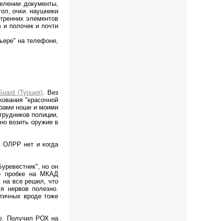
елении документы,
тол, очки. наушники
утренних элементов
 и полочек и почти
ьере" на телефоне,
uard (Турция)
. Вез
кования "красочной
ерами ноши и моими
трудников полиции,
но возить оружие в
в ОЛРР нет и когда
уревестник", но он
по пробке на МКАД
 на все решил, что
я нервов полезно.
итичных вроде тоже
ю. Получил РОХ на