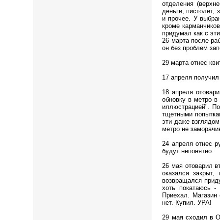
отделения (верхн
деньги, пистолет, 
и прочее. У выбра
кроме карманчиков
придумал как с эт
26 марта после ра
он без проблем зап
29 марта отнес кви
17 апреля получил 
18 апреля отовар
обновку в метро в
иллюстрацией". По
тщетными попыткам
эти даже взглядом
метро не заморачи
24 апреля отнес р
будут непонятно.
26 мая отоварил в
оказался закрыт,
возвращался приду
хоть покатаюсь -
Приехал. Магазин 
нет. Купил. УРА!
29 мая сходил в 