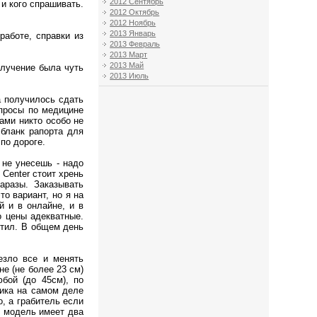
2012 Сентябрь
 и кого спрашивать.
2012 Октябрь
2012 Ноябрь
2013 Январь
работе, справки из
2013 Февраль
2013 Март
2013 Май
олучение была чуть
2013 Июль
а получилось сдать
опросы по медицине
ами никто особо не
 бланк рапорта для
по дороге.
 не унесешь - надо
 Center стоит хрень
аразы. Заказывать
то вариант, но я на
й и в онлайне, и в
о цены адекватные.
утил. В общем день
езло все и менять
е (не более 23 см)
бой (до 45см), по
гика на самом деле
, а грабитель если
я модель имеет два