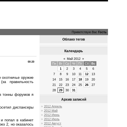
Приветствую Вас
Гость
Облако тегов
Календарь
«
Май 2012
»
00:20
Пн
Вт
Ср
Чт
Пт
Сб
Вс
1
2
3
4
5
6
7
8
9
10
11
12
13
е охотничье оружие
14
15
16
17
18
19
20
(за правильность
21
22
23
24
25
26
27
28
29
30
31
ав тонны форумов я
Архив записей
2012 Апрель
посетил диспансеры
2012 Май
2012 Июнь
2012 Июль
 и попал в кабинет
2012 Август
ез 2, но оказалось