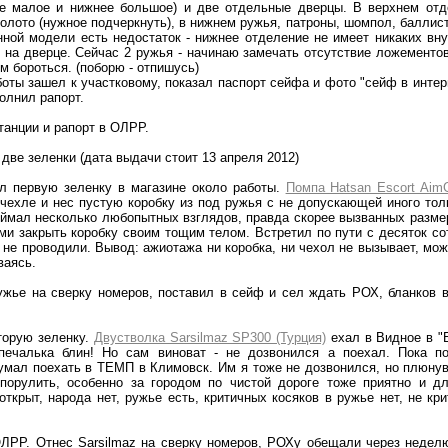
ее малое и нижнее большое) и две отдельные дверцы. В верхнем отд
золото (нужное подчеркнуть), в нижнем ружья, патроны, шомпол, баллис
нной модели есть недостаток - нижнее отделение не имеет никаких вн
 на дверце. Сейчас 2 ружья - начинаю замечать отсутствие ложементов
им бороться. (поборю - отпишусь)
боты зашел к участковому, показал паспорт сейфа и фото "сейф в интер
олнил рапорт.
танции и рапорт в ОЛРР.
две зеленки (дата выдачи стоит 13 апреля 2012)
ил первую зеленку в магазине около работы.
Помпа Hatsan Escort AimG
 чехле и нес пустую коробку из под ружья с не допускающей иного тол
ймал несколько любопытных взглядов, правда скорее вызванных разм
и закрыть коробку своим тощим телом. Встретил по пути с десяток со
 не проводили. Вывод: ажиотажа ни коробка, ни чехол не вызывает, мож
ваясь.
ужье на сверку номеров, поставил в сейф и сел ждать РОХ, бланков 
торую зеленку.
Двустволка Sarsilmaz SP300 (Турция)
ехал в Видное в "Б
 печалька блин! Но сам виноват - не дозвонился а поехал. Пока 
мал поехать в ТЕМП в Климовск. Им я тоже не дозвонился, но плюнув
 порулить, особенно за городом по чистой дороге тоже приятно и дл
открыт, народа нет, ружье есть, критичных косяков в ружье нет, не кр
ОЛРР. Отнес Sarsilmaz на сверку номеров, РОХу обещали через недел