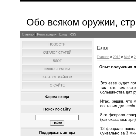
Обо всяком оружии, стр
Главная
|
Регистрация
|
Вход
|
RSS
НОВОСТИ
Блог
КАТАЛОГ СТАТЕЙ
Главная
»
2012
»
Май
»
2
БЛОГ
Опыт получения л
ИЛЛЮСТРАЦИИ
КАТАЛОГ ФАЙЛОВ
Это esse будет по
О САЙТЕ
так как иллюстр
большинства дат р
Форма входа
Итак, решив, что 
составил для себ
Поиск по сайту
8-го февраля сове
(как оказалось зря)
13 февраля пошел 
Поддержать автора
буквально за 3 ми