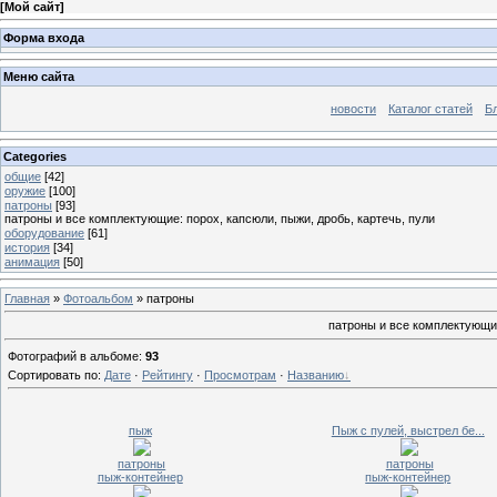
[
Мой сайт
]
Форма входа
Меню сайта
новости
Каталог статей
Б
Categories
общие
[42]
оружие
[100]
патроны
[93]
патроны и все комплектующие: порох, капсюли, пыжи, дробь, картечь, пули
оборудование
[61]
история
[34]
анимация
[50]
Главная
»
Фотоальбом
» патроны
патроны и все комплектующие
Фотографий в альбоме
:
93
Сортировать по
:
Дате
·
Рейтингу
·
Просмотрам
·
Названию
пыж
Пыж с пулей, выстрел бе...
патроны
патроны
пыж-контейнер
пыж-контейнер