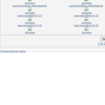
патроны
патроны
пыж-контейнер деформация
пыж-контейнер деформация
патроны
патроны
пыж-контейнер Н-14
пыж-контейнер Н-15
патроны
патроны
пыж-контейнер Н-19
пыж-контейнер Н-21
патроны
патроны
1-20
2
Полная версия сайта