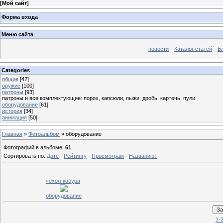
[
Мой сайт
]
Форма входа
Меню сайта
новости
Каталог статей
Б
Categories
общие
[42]
оружие
[100]
патроны
[93]
патроны и все комплектующие: порох, капсюли, пыжи, дробь, картечь, пули
оборудование
[61]
история
[34]
анимация
[50]
Главная
»
Фотоальбом
» оборудование
Фотографий в альбоме
:
61
Сортировать по
:
Дате
·
Рейтингу
·
Просмотрам
·
Названию
чехол-кобура
оборудование
1-