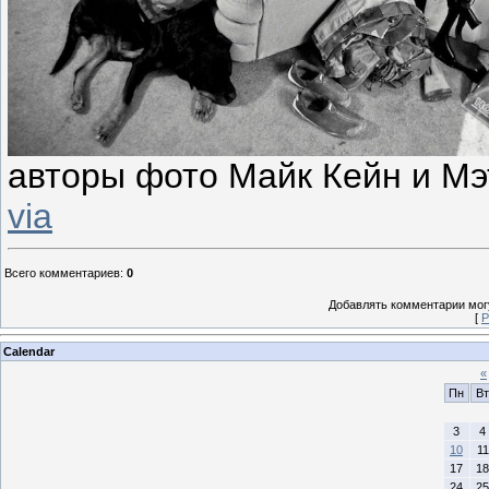
авторы фото Майк Кейн и М
via
Всего комментариев
:
0
Добавлять комментарии могу
[
Р
Calendar
«
Пн
Вт
3
4
10
11
17
18
24
25