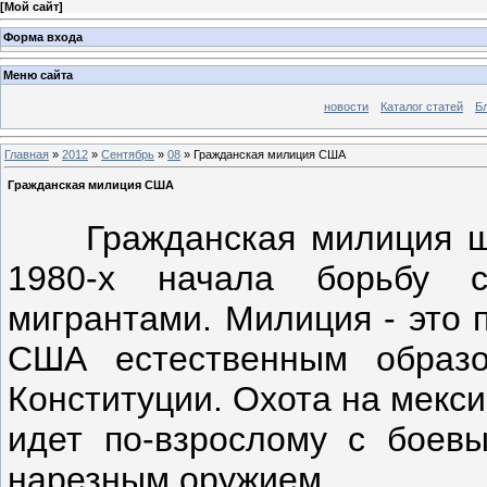
[
Мой сайт
]
Форма входа
Меню сайта
новости
Каталог статей
Б
Главная
»
2012
»
Сентябрь
»
08
» Гражданская милиция США
Гражданская милиция США
Гражданская милиция шта
1980-х начала борьбу с
мигрантами. Милиция - это 
США естественным образо
Конституции. Охота на мекс
идет по-взрослому с боев
нарезным оружием.