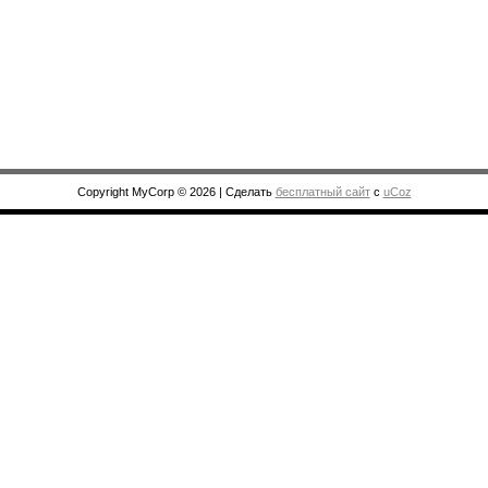
Copyright MyCorp © 2026
|
Сделать
бесплатный сайт
с
uCoz