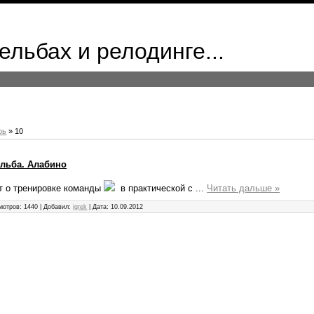
ельбах и релодинге...
рь
»
10
ельба. Алабино
т о тренировке команды
в практической с
...
Читать дальше »
мотров:
1440
|
Добавил:
igrek
|
Дата:
10.09.2012