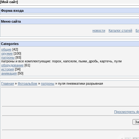
[
Мой сайт
]
Форма входа
Меню сайта
новости
Каталог статей
Б
Categories
общие
[42]
оружие
[100]
патроны
[93]
патроны и все комплектующие: порох, капсюли, пыжи, дробь, картечь, пули
оборудование
[61]
история
[34]
анимация
[50]
Главная
»
Фотоальбом
»
патроны
» пуля пневматики разрывная
Просмотреть ф