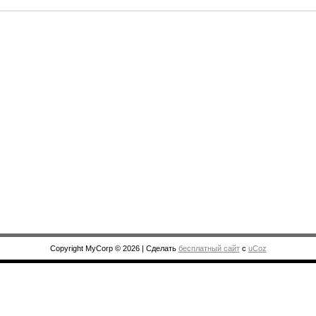
Copyright MyCorp © 2026
|
Сделать
бесплатный сайт
с
uCoz