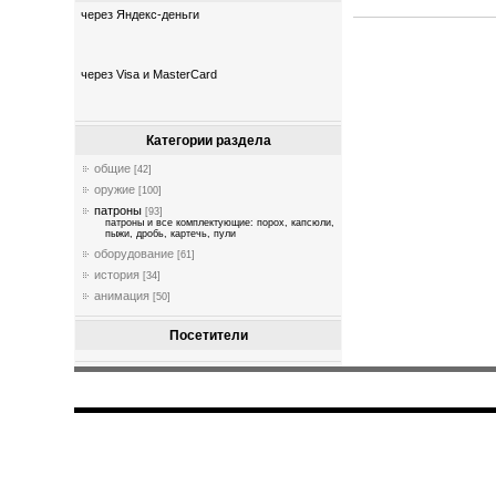
через Яндекс-деньги
через Visa и MasterCard
Категории раздела
общие
[42]
оружие
[100]
патроны
[93]
патроны и все комплектующие: порох, капсюли,
пыжи, дробь, картечь, пули
оборудование
[61]
история
[34]
анимация
[50]
Посетители