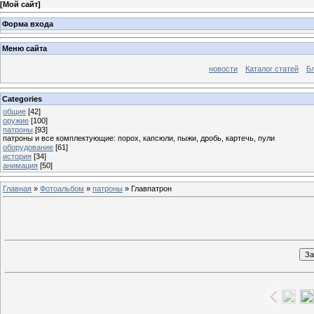
[
Мой сайт
]
Форма входа
Меню сайта
новости
Каталог статей
Б
Categories
общие
[42]
оружие
[100]
патроны
[93]
патроны и все комплектующие: порох, капсюли, пыжи, дробь, картечь, пули
оборудование
[61]
история
[34]
анимация
[50]
Главная
»
Фотоальбом
»
патроны
» Главпатрон