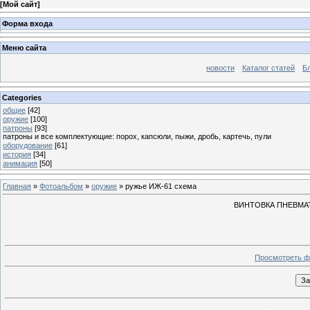
[
Мой сайт
]
Форма входа
Меню сайта
новости
Каталог статей
Б
Categories
общие
[42]
оружие
[100]
патроны
[93]
патроны и все комплектующие: порох, капсюли, пыжи, дробь, картечь, пули
оборудование
[61]
история
[34]
анимация
[50]
Главная
»
Фотоальбом
»
оружие
» ружье ИЖ-61 схема
ВИНТОВКА ПНЕВМА
Просмотреть ф