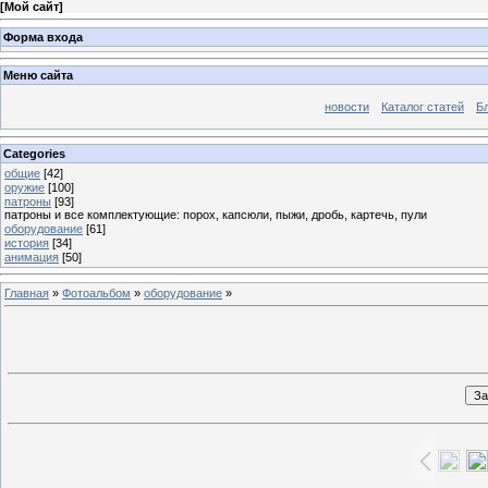
[
Мой сайт
]
Форма входа
Меню сайта
новости
Каталог статей
Б
Categories
общие
[42]
оружие
[100]
патроны
[93]
патроны и все комплектующие: порох, капсюли, пыжи, дробь, картечь, пули
оборудование
[61]
история
[34]
анимация
[50]
Главная
»
Фотоальбом
»
оборудование
»