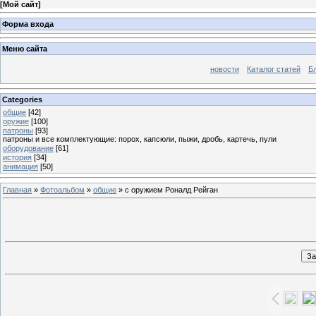
[
Мой сайт
]
Форма входа
Меню сайта
новости
Каталог статей
Б
Categories
общие
[42]
оружие
[100]
патроны
[93]
патроны и все комплектующие: порох, капсюли, пыжи, дробь, картечь, пули
оборудование
[61]
история
[34]
анимация
[50]
Главная
»
Фотоальбом
»
общие
» с оружием Роналд Рейган