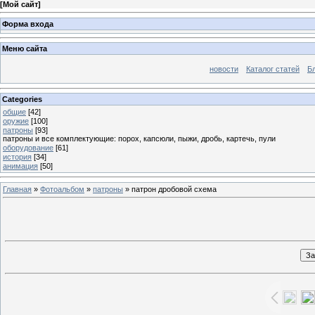
[
Мой сайт
]
Форма входа
Меню сайта
новости
Каталог статей
Б
Categories
общие
[42]
оружие
[100]
патроны
[93]
патроны и все комплектующие: порох, капсюли, пыжи, дробь, картечь, пули
оборудование
[61]
история
[34]
анимация
[50]
Главная
»
Фотоальбом
»
патроны
» патрон дробовой схема