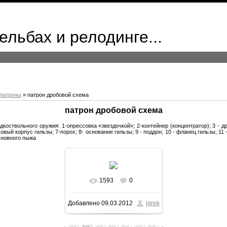
ельбах и релодинге...
патроны
» патрон дробовой схема
патрон дробовой схема
коствольного оружия: 1-опрессовка «звездочкой»; 2-контейнер (концентратор); 3 - дро
овый корпус гильзы; 7-порох; 8- основание гильзы; 9 - поддон; 10 - фланец гильзы; 11 
основного пыжа
1593
0
Добавлено
09.03.2012
igrek