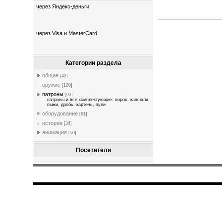
через Яндекс-деньги
через Visa и MasterCard
Категории раздела
общие
[42]
оружие
[100]
патроны
[93]
патроны и все комплектующие: порох, капсюли,
пыжи, дробь, картечь, пули
оборудование
[61]
история
[34]
анимация
[50]
Посетители