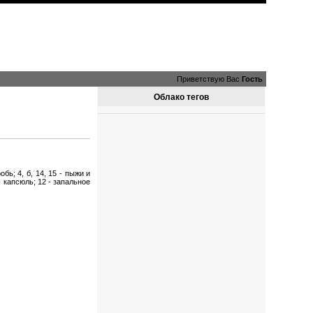
Приветствую Вас
Гость
Облако тегов
бь; 4, б, 14, 15 - пыжи и
- капсюль; 12 - запальное