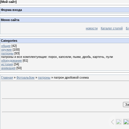
[
Мой сайт
]
Форма входа
Меню сайта
новости
Каталог статей
Б
Categories
общие
[42]
оружие
[100]
патроны
[93]
патроны и все комплектующие: порох, капсюли, пыжи, дробь, картечь, пули
оборудование
[61]
история
[34]
анимация
[50]
Главная
»
Фотоальбом
»
патроны
» патрон дробовой схема